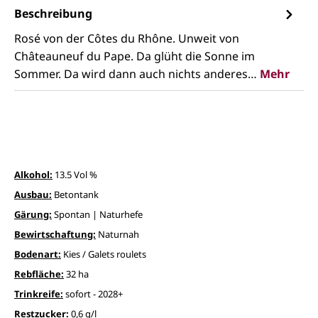
Beschreibung
Rosé von der Côtes du Rhône. Unweit von
Châteauneuf du Pape. Da glüht die Sonne im
Sommer. Da wird dann auch nichts anderes…
Mehr
Alkohol:
13.5 Vol %
Ausbau:
Betontank
Gärung:
Spontan | Naturhefe
Bewirtschaftung:
Naturnah
Bodenart:
Kies / Galets roulets
Rebfläche:
32 ha
Trinkreife:
sofort - 2028+
Restzucker:
0,6 g/l