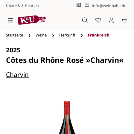
|
info@weinhalle.de
Über K&U
Kontakt
Zum Hauptinhalt springen
Startseite
Weine
Herkunft
Frankreich
2025
Côtes du Rhône Rosé »Charvin«
Charvin
Bildergalerie überspringen