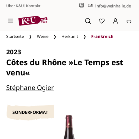
|
info@weinhalle.de
Über K&U
Kontakt
Zum Hauptinhalt springen
Startseite
Weine
Herkunft
Frankreich
2023
Côtes du Rhône »Le Temps est
venu«
Stéphane Ogier
SONDERFORMAT
Bildergalerie überspringen