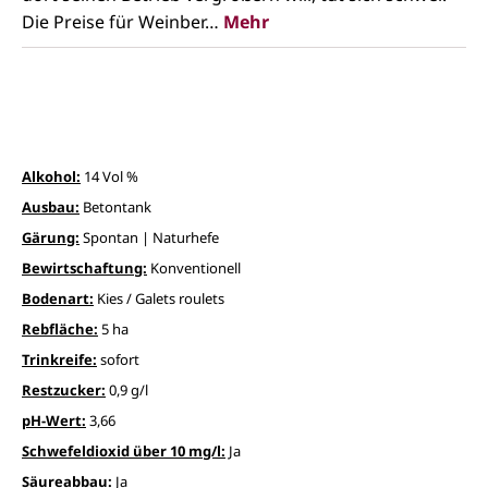
Die Preise für Weinber…
Mehr
Alkohol:
14 Vol %
Ausbau:
Betontank
Gärung:
Spontan | Naturhefe
Bewirtschaftung:
Konventionell
Bodenart:
Kies / Galets roulets
Rebfläche:
5 ha
Trinkreife:
sofort
Restzucker:
0,9 g/l
pH-Wert:
3,66
Schwefeldioxid über 10 mg/l:
Ja
Säureabbau:
Ja