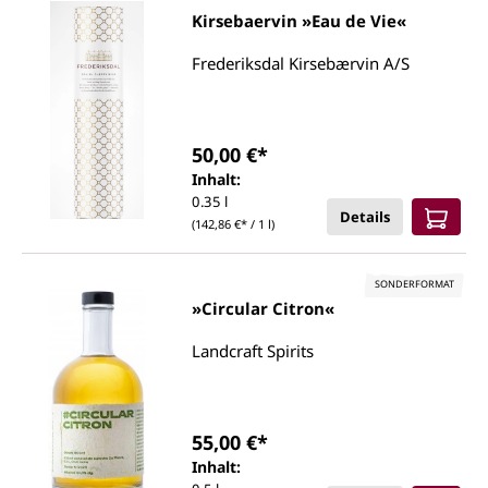
Kirsebaervin »Eau de Vie«
Frederiksdal Kirsebærvin A/S
50,00 €*
Inhalt:
0.35 l
Details
(142,86 €* / 1 l)
SONDERFORMAT
»Circular Citron«
Landcraft Spirits
55,00 €*
Inhalt: