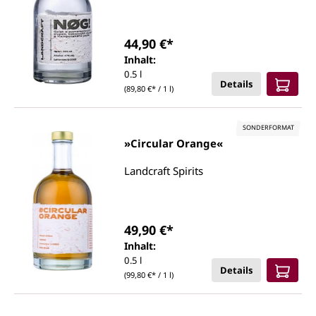
44,90 €*
Inhalt:
0.5 l
Details
(89,80 €* / 1 l)
SONDERFORMAT
»Circular Orange«
Landcraft Spirits
49,90 €*
Inhalt:
0.5 l
Details
(99,80 €* / 1 l)