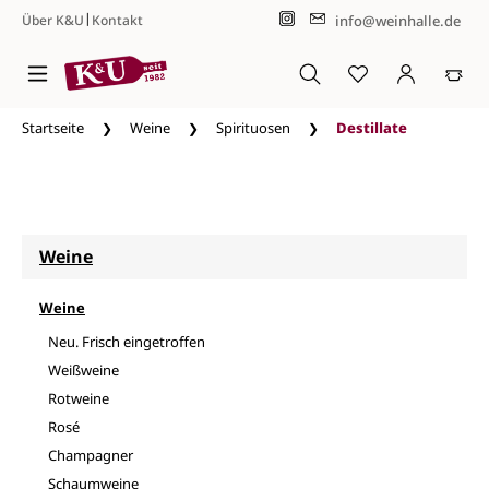
|
info@weinhalle.de
Über K&U
Kontakt
Zum Hauptinhalt springen
Startseite
Weine
Spirituosen
Destillate
Weine
Weine
Neu. Frisch eingetroffen
Weißweine
Rotweine
Rosé
Champagner
Schaumweine