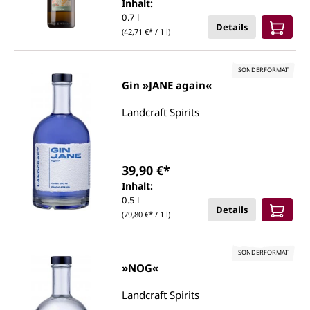
Inhalt:
0.7 l
Details
(42,71 €* / 1 l)
SONDERFORMAT
Gin »JANE again«
Landcraft Spirits
39,90 €*
Inhalt:
0.5 l
Details
(79,80 €* / 1 l)
SONDERFORMAT
»NOG«
Landcraft Spirits