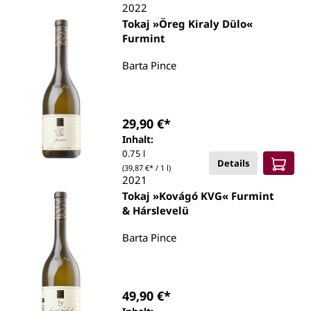
2022
Tokaj »Öreg Kiraly Dülo«
Furmint
Barta Pince
29,90 €*
Inhalt:
0.75 l
Details
(39,87 €* / 1 l)
2021
Tokaj »Kovágó KVG« Furmint
& Hárslevelü
Barta Pince
49,90 €*