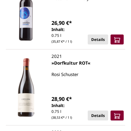
26,90 €*
Inhalt:
0.75 l
Details
(35,87 €* / 1 l)
2021
»Dorfkultur ROT«
Rosi Schuster
28,90 €*
Inhalt:
0.75 l
Details
(38,53 €* / 1 l)