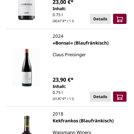
23,00 €*
Inhalt:
0.75 l
Details
(30,67 €* / 1 l)
2024
»Bonsai« (Blaufränkisch)
Claus Preisinger
23,90 €*
Inhalt:
0.75 l
Details
(31,87 €* / 1 l)
2018
Kekfrankos (Blaufränkisch)
Wassmann Winery