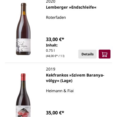
2020
Lemberger »Endschleife«
Roterfaden
33,00 €*
Inhalt:
0.75 l
Details
(44,00 €* / 1 l)
2019
Kekfrankos »Szivem Baranya-
völgy« (Lage)
Heimann & Fiai
35,00 €*