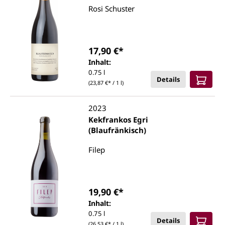
Rosi Schuster
17,90 €*
Inhalt:
0.75 l
Details
(23,87 €* / 1 l)
2023
Kekfrankos Egri
(Blaufränkisch)
Filep
19,90 €*
Inhalt:
0.75 l
Details
(26,53 €* / 1 l)