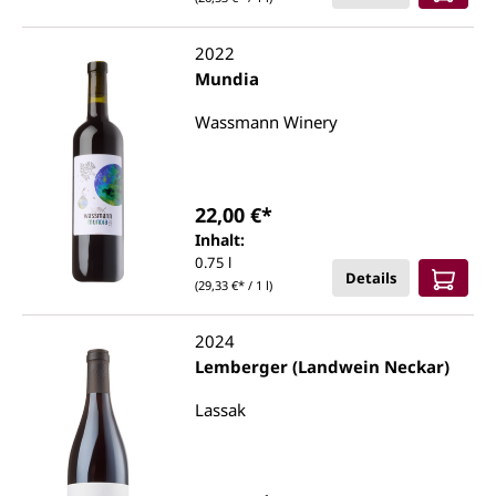
2022
Mundia
Wassmann Winery
22,00 €*
Inhalt:
0.75 l
Details
(29,33 €* / 1 l)
2024
Lemberger (Landwein Neckar)
Lassak