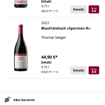
Inhalt:
0.75 l
Details
(46,67 €* / 1 l)
2021
Blaufränkisch »Spermen R«
Thomas Seeger
44,90 €*
Inhalt:
0.75 l
Details
(59,87 €* / 1 l)
Unsere Vorteile
K&U Garantie