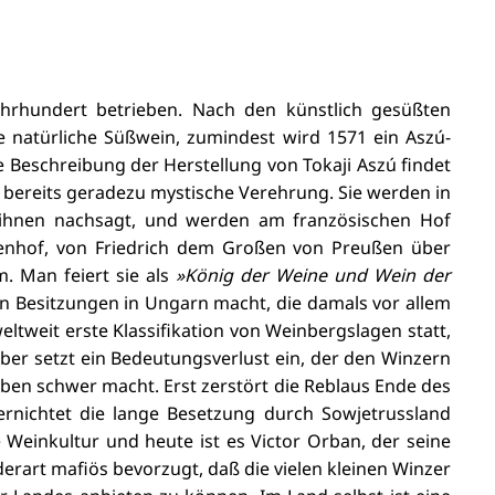
hrhundert betrieben. Nach den künstlich gesüßten
e natürliche Süßwein, zumindest wird 1571 ein Aszú-
e Beschreibung der Herstellung von Tokaji Aszú findet
j bereits geradezu mystische Verehrung. Sie werden in
 ihnen nachsagt, und werden
am französischen Hof
enhof, von Friedrich dem Großen von Preußen über
m. Man feiert sie als
»König der Weine und Wein der
en Besitzungen in Ungarn macht, die damals vor allem
weltweit erste Klassifikation von Weinbergslagen statt,
aber setzt ein Bedeutungsverlust ein, der den Winzern
ben schwer macht. Erst zerstört die Reblaus Ende des
ernichtet die lange Besetzung durch Sowjetrussland
Weinkultur und heute ist es Victor Orban, der seine
rart mafiös bevorzugt, daß die vielen kleinen Winzer