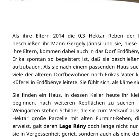
Als ihre Eltern 2014 die 0,3 Hektar Reben der F
beschließen ihr Mann Gergely Jánosi und sie, diese
ihre Eltern, kommen dabei auch in das Dorf Erdőbén
Erika spontan so begeistert ist, daß sie beschließen
aufzubauen. Als sie nach einem passenden Haus suche
viele der älteren Dorfbewohner noch Erikas Vater k
Küferei in Erdőbénye leitete. Sie fühlt sich, als käme 
Sie finden ein Haus, in dessen Keller heute ihr klei
beginnen, nach weiteren Rebflächen zu suchen. E
Weingärten stehen Schilder, die sie zum Verkauf ausw
Hektar große Parzelle mit alten Furmint-Reben, d
erweist, galt deren
Lage Rány
doch lange nicht nur 
sie in Vergessenheit geriet, sondern auch als eine der