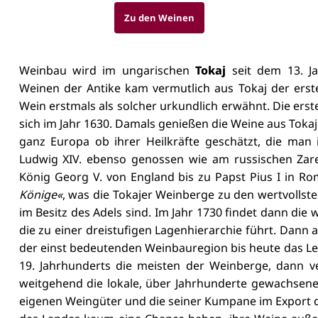
Zu den Weinen
Weinbau wird im ungarischen
Tokaj
seit dem 13. Ja
Weinen der Antike kam vermutlich aus Tokaj der erst
Wein erstmals als solcher urkundlich erwähnt. Die erst
sich im Jahr 1630. Damals genießen die Weine aus Toka
ganz Europa ob ihrer Heilkräfte geschätzt, die man
Ludwig XIV. ebenso genossen wie am russischen Zar
König Georg V. von England bis zu Papst Pius I in Ro
Könige«
, was die Tokajer Weinberge zu den wertvollst
im Besitz des Adels sind. Im Jahr 1730 findet dann die 
die zu einer dreistufigen Lagenhierarchie führt. Dann 
der einst bedeutenden Weinbauregion bis heute das Le
19. Jahrhunderts die meisten der Weinberge, dann v
weitgehend die lokale, über Jahrhunderte gewachsene 
eigenen Weingüter und die seiner Kumpane im Export de