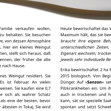
amilie verkaufen wollen,
Heute bewirtschaftet das
 zu behalten. Sie besuchen
Maximum hält, das sie bew
ye, von dessen Atmosphäre
braucht ihre eigene Beh
, hier ein kleines Weingut
unterschiedlichen Zeiten
n, stellt sich heraus, daß
Eigenart wechseln; trocke
ennen, der früher die alte
jeweils sehr individuelle B
sie nach Hause.
Erika bewirtschaftet 2 ha 
nes Weingut residiert. Sie
2015 biologisch. Von Begi
s ist Februar. An vielen
Dünger. Auf »
Sanzon
« se
eisen. Sie kaufen eine 0,7
Pilzkrankheiten ein. Um 
ie sich als wahrer Schatz
auch in trockenen und he
als eine der besten, bevor
kann, sät sie spezielle Sa
 ältesten in Tokaj. Sie wird
spontan und setzt Schwefe