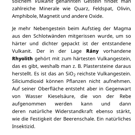
solchem
Vulkanit
genannten Gestein findet man
zahlreiche Minerale wie
Quarz, Feldspat, Olivin,
Amphibole, Magnetit und andere Oxide.
Je mehr Nebengestein beim Aufstieg der Magma
aus den Schlotwänden mitgerissen wurde, um so
härter und dichter gepackt ist der entstandene
Vulkanit. Der in der Lage
Rány
vorhandene
Rhyolith
gehört mit zum härtesten Vulkangestein,
das es gibt, weshalb man z. B. Plastersteine daraus
herstellt. Es ist das an SiO
reichste Vulkangestein.
2
Siliciumdioxid können Pflanzen nicht aufnehmen.
Auf seiner Oberfläche entsteht aber in Gegenwart
von Wasser Kieselsäure, die von der Rebe
aufgenommen werden kann und dann
deren
natürliche Widerstandkraft ebenso stärkt,
wie die Festigkeit der Beerenschale. Ein natürliches
Insektizid.