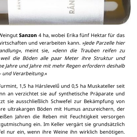
 Weingut
Sanzon
4 ha, wobei Erika fünf Hektar für das
irtschaften und verarbeiten kann.
»Jede Parzelle hier
andlung»,
meint sie,
»denn die Trauben reifen zu
, weil die Böden alle paar Meter ihre Struktur und
ne Jahre und Jahre mit mehr Regen erfordern deshalb
e- und Verarbeitung.
«
Furmint, 1,5 ha Hárslevelű und 0,5 ha Muskateller seit
nn an verzichtet sie auf synthetische Präparate und
tzt sie ausschließlich Schwefel zur Bekämpfung von
ihre ultrakargen Böden mit Humus anzureichern, der
ißen Jahren die Reben mit Feuchtigkeit versorgen
atgutmischung ein. Im Keller vergärt sie grundsätzlich
l nur ein, wenn ihre Weine ihn wirklich benötigen.