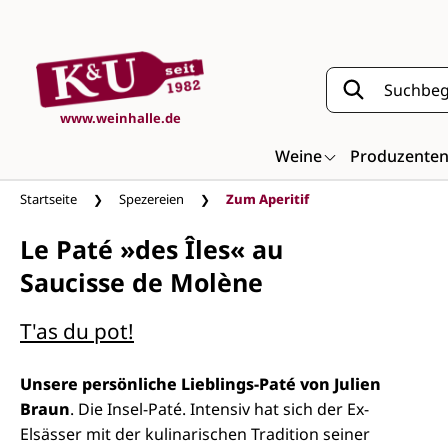
Zum Hauptinhalt springen
www.weinhalle.de
Weine
Produzente
Startseite
Spezereien
Zum Aperitif
Le Paté »des Îles« au
Saucisse de Molène
T'as du pot!
Unsere persönliche Lieblings-Paté von Julien
Braun
. Die Insel-Paté. Intensiv hat sich der Ex-
Elsässer mit der kulinarischen Tradition seiner