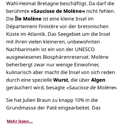
Wahl-Heimat Bretagne beschäftigt. Da darf die
berühmte
»Saucisse de Molène«
nicht fehlen.
Die
Île Molène
ist eine kleine Insel im
Département Finistère vor der bretonischen
Küste im Atlantik. Das Seegebiet um die Insel
mit ihren vielen kleineren, unbewohnten
Nachbarinseln ist ein von der UNESCO
ausgewiesenes Biosphärenreservat. Molène
beherbergt zwar nur wenige Einwohner,
kulinarisch aber macht die Insel von sich reden
durch eine spezielle
Wurst
, die über
Algen
geräuchert wird, besagte
»Saucisse de Molène
«.
Sie hat Julien Braun zu knapp 10% in die
Grundmasse der Paté eingearbeitet. Das
Ergebnis verblüfft: Prägnant kommt das
Mehr lesen...
Räucheraroma zum Vorschein und weil man
jetzt weiß, daß die Wurst über Algen geräuchert