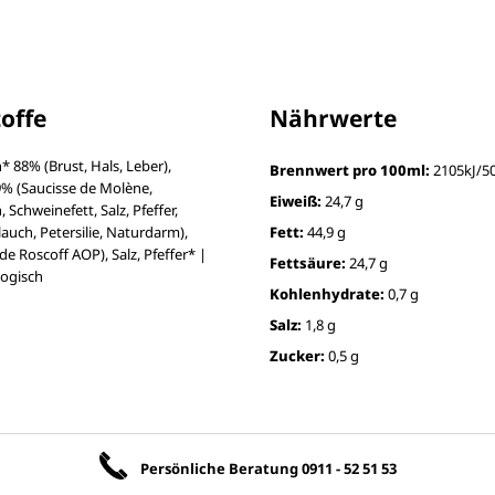
toffe
Nährwerte
* 88% (Brust, Hals, Leber),
Brennwert pro 100ml:
2105kJ/50
% (Saucisse de Molène,
Eiweiß:
24,7 g
 Schweinefett, Salz, Pfeffer,
uch, Petersilie, Naturdarm),
Fett:
44,9 g
de Roscoff AOP), Salz, Pfeffer* |
Fettsäure:
24,7 g
ologisch
Kohlenhydrate:
0,7 g
Salz:
1,8 g
Zucker:
0,5 g
Unsere Vorteile
Persönliche Beratung
0911 - 52 51 53