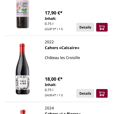
17,90 €*
Inhalt:
0.75 l
Details
(23,87 €* / 1 l)
2022
Cahors »Calcaire«
Château les Croisille
18,00 €*
Inhalt:
0.75 l
Details
(24,00 €* / 1 l)
2024
Cahors »La Pierre«