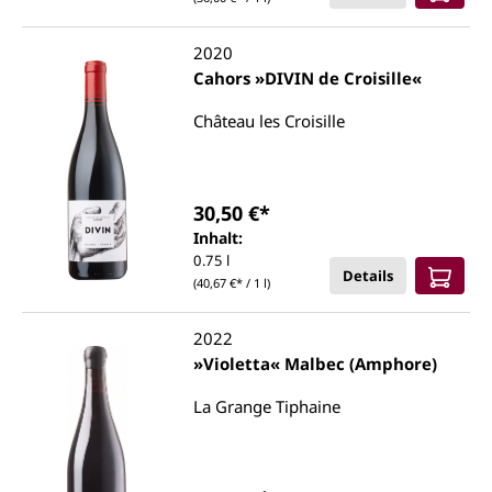
2020
Cahors »DIVIN de Croisille«
Château les Croisille
30,50 €*
Inhalt:
0.75 l
Details
(40,67 €* / 1 l)
2022
»Violetta« Malbec (Amphore)
La Grange Tiphaine