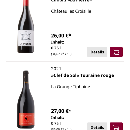
Château les Croisille
26,00 €*
Inhalt:
0.75 l
Details
(34,67 €* / 1 l)
2021
»Clef de Sol« Touraine rouge
La Grange Tiphaine
27,00 €*
Inhalt:
0.75 l
Details
(36,00 €* / 1 l)