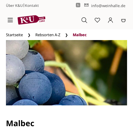
|
info@weinhalle.de
Über K&U
Kontakt
Zum Hauptinhalt springen
Startseite
Rebsorten A-Z
Malbec
Malbec