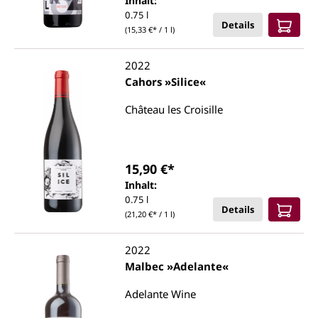
Inhalt:
0.75 l
Details
(15,33 €* / 1 l)
2022
Cahors »Silice«
Château les Croisille
15,90 €*
Inhalt:
0.75 l
Details
(21,20 €* / 1 l)
2022
Malbec »Adelante«
Adelante Wine