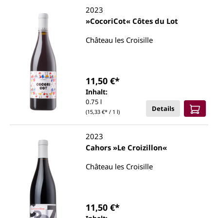
2023
»CocoriCot« Côtes du Lot
Château les Croisille
11,50 €*
Inhalt:
0.75 l
Details
(15,33 €* / 1 l)
2023
Cahors »Le Croizillon«
Château les Croisille
11,50 €*