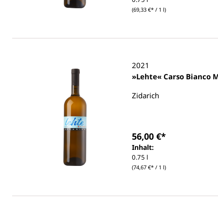
(69,33 €* / 1 l)
2021
»Lehte« Carso Bianco 
Zidarich
56,00 €*
Inhalt:
0.75 l
(74,67 €* / 1 l)