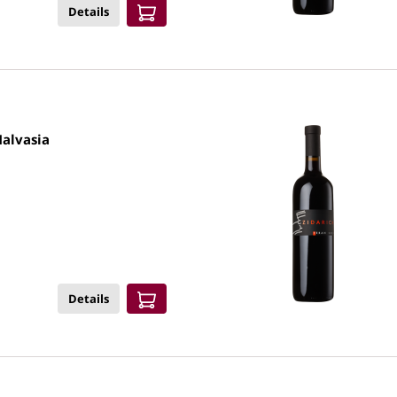
Details
Malvasia
Details