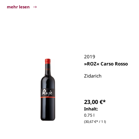
mehr lesen
Zidarich (Benjamin)
2019
»ROZ« Carso Rosso
Zidarich
23,00 €*
Inhalt:
0.75 l
(30,67 €* / 1 l)