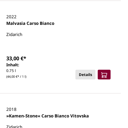
2022
Malvasia Carso Bianco
Zidarich
33,00 €*
Inhalt:
0.75 l
Details
(44,00 €* / 1 l)
2018
»Kamen-Stone« Carso Bianco Vitovska
Zidarich