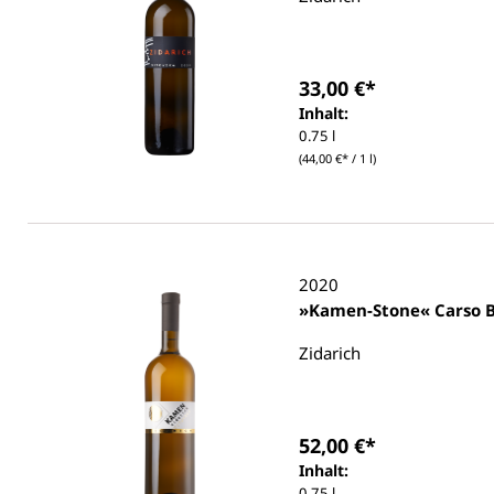
33,00 €*
Inhalt:
0.75 l
(44,00 €* / 1 l)
2020
»Kamen-Stone« Carso B
Zidarich
52,00 €*
Inhalt:
0.75 l