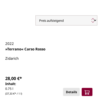
2022
»Terrano« Carso Rosso
Zidarich
28,00 €*
Inhalt:
0.75 l
Details
(37,33 €* / 1 l)