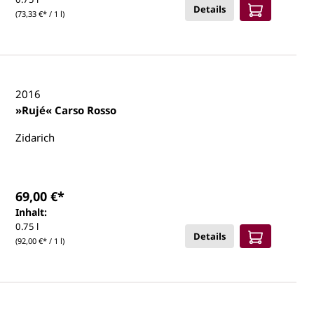
Details
(73,33 €* / 1 l)
2016
»Rujé« Carso Rosso
Zidarich
69,00 €*
Inhalt:
0.75 l
Details
(92,00 €* / 1 l)