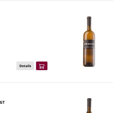
Details
ka Carso Bianco IGT