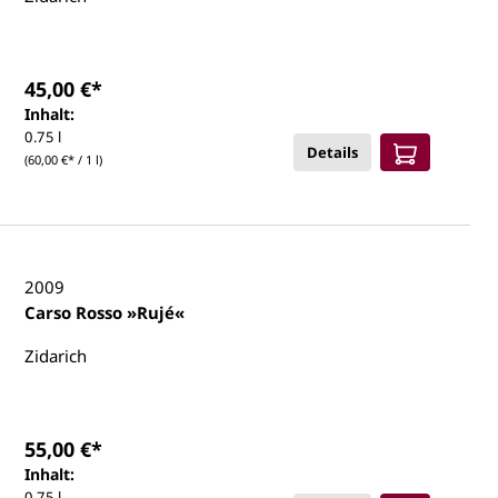
45,00 €*
Inhalt:
0.75 l
Details
(60,00 €* / 1 l)
2009
Carso Rosso »Rujé«
Zidarich
55,00 €*
Inhalt:
0.75 l