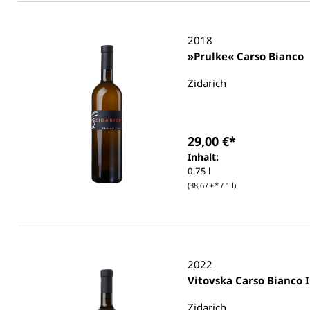
2018
»Prulke« Carso Bianco
Zidarich
29,00 €*
Inhalt:
0.75 l
(38,67 €* / 1 l)
2022
Vitovs
Zidarich