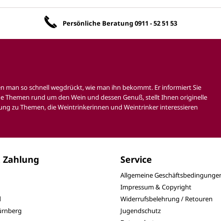
Unsere Vorteile
Persönliche Beratung
0911 - 52 51 53
en man so schnell wegdrückt, wie man ihn bekommt. Er informiert Sie
e Themen rund um den Wein und dessen Genuß, stellt Ihnen originelle
ung zu Themen, die Weintrinkerinnen und Weintrinker interessieren
 Zahlung
Service
Allgemeine Geschäftsbedingunge
Impressum & Copyright
d
Widerrufsbelehrung / Retouren
Nürnberg
Jugendschutz