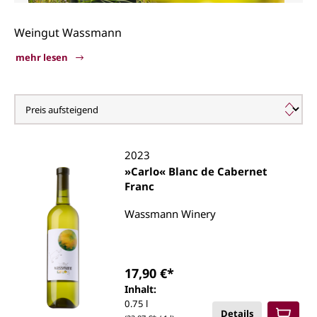
Weingut Wassmann
mehr lesen
Wassmann Winery
2023
»Carlo« Blanc de Cabernet
Franc
Wassmann Winery
17,90 €*
Inhalt:
0.75 l
Details