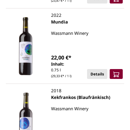
(23,87 €* / 1 l)
2022
Mundia
Wassmann Winery
22,00 €*
Inhalt:
0.75 l
Details
(29,33 €* / 1 l)
2018
Kekfrankos (Blaufränkisch)
Wassmann Winery