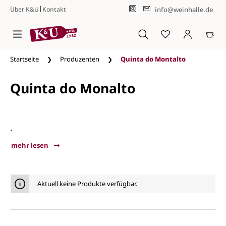
|
info@weinhalle.de
Über K&U
Kontakt
Zum Hauptinhalt springen
Startseite
Produzenten
Quinta do Montalto
Quinta do Monalto
.
mehr lesen
Quinta do Montalto
Aktuell keine Produkte verfügbar.