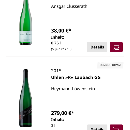
Ansgar Clüsserath
38,00 €*
Inhalt:
0.75 l
Details
(50,67 €* / 1 l)
SONDERFORMAT
2015
Uhlen »R« Laubach GG
Heymann-Löwenstein
279,00 €*
Inhalt:
3 l
Details