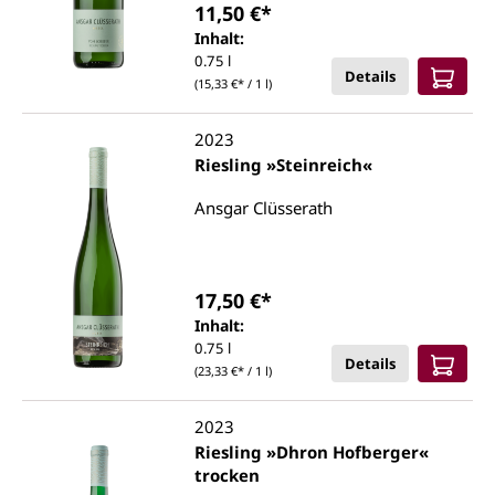
11,50 €*
Inhalt:
0.75 l
Details
(15,33 €* / 1 l)
2023
Riesling »Steinreich«
Ansgar Clüsserath
17,50 €*
Inhalt:
0.75 l
Details
(23,33 €* / 1 l)
2023
Riesling »Dhron Hofberger«
trocken