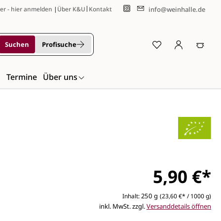
|
info@weinhalle.de
er - hier anmelden
|
Über K&U
Kontakt
Suchen
Profisuche
n
Termine
Über uns
5,90 €*
250 g
Inhalt:
(23,60 €* / 1000 g)
inkl. MwSt. zzgl.
Versanddetails öffnen