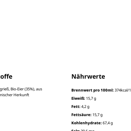
toffe
Nährwerte
rieß, Bio-Eier (35%), aus
Brennwert pro 100ml:
374kcal/1
ienischer Herkunft
Eiweiß:
15,7 g
Fett:
4,2 g
Fettsäure:
15,7 g
Kohlenhydrate:
67,4 g
Salz:
39,6 mg