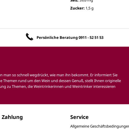
Zucker:
1,5 g
Unsere Vorteile
Persönliche Beratung
0911 - 52 51 53
en man so schnell wegdrückt, wie man ihn bekommt. Er informiert Sie
e Themen rund um den Wein und dessen Genuß, stellt Ihnen originelle
ung zu Themen, die Weintrinkerinnen und Weintrinker interessieren
 Zahlung
Service
Allgemeine Geschäftsbedingunge