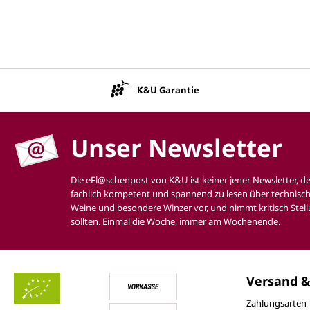
1 Staudensellerie
1 Möhre
1 Zwiebel
K&U Garantie
2 Nelken
300 g Hackfleisch (Kalb-, Hühner-, Enten- und
Schweinefleisch), Rinderknochen
Unser Newsletter
1 Glas Weißwein
Die eFl@schenpost von K&U ist keiner jener Newsletter, d
Natives Olivenöl extra
fachlich kompetent und spannend zu lesen über technisch
Weine und besondere Winzer vor, und nimmt kritisch Stell
sollten. Einmal die Woche, immer am Wochenende.
1 kg geschälte Tomaten
reichlich geriebener Pecorino und/oder
Parmesankäse
Versand &
Salz, Pfeffer
Zahlungsarten