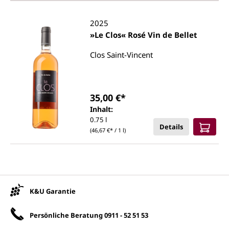
2025
»Le Clos« Rosé Vin de Bellet
Clos Saint-Vincent
35,00 €*
Inhalt:
0.75 l
Details
(46,67 €* / 1 l)
Unsere Vorteile
K&U Garantie
Persönliche Beratung
0911 - 52 51 53