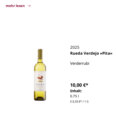
mehr lesen
Verderrubi
2025
Rueda Verdejo »Pita«
Verderrubi
10,00 €*
Inhalt:
0.75 l
(13,33 €* / 1 l)