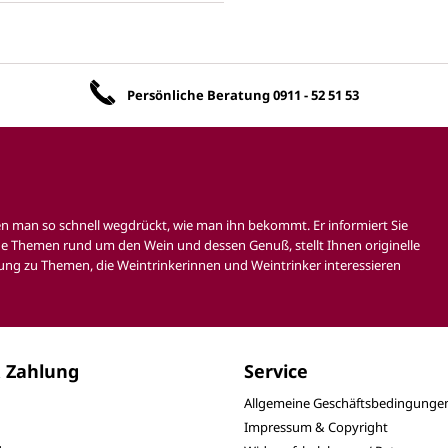
Unsere Vorteile
Persönliche Beratung
0911 - 52 51 53
en man so schnell wegdrückt, wie man ihn bekommt. Er informiert Sie
e Themen rund um den Wein und dessen Genuß, stellt Ihnen originelle
ung zu Themen, die Weintrinkerinnen und Weintrinker interessieren
 Zahlung
Service
Allgemeine Geschäftsbedingunge
Impressum & Copyright