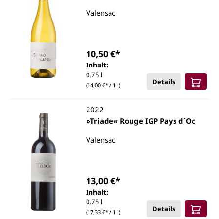
Valensac
10,50 €*
Inhalt:
0.75 l
Details
(14,00 €* / 1 l)
2022
»Triade« Rouge IGP Pays d´Oc
Valensac
13,00 €*
Inhalt:
0.75 l
Details
(17,33 €* / 1 l)