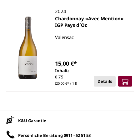
2024
Chardonnay »Avec Mention«
IGP Pays d´Oc
Valensac
15,00 €*
Inhalt:
0.75 l
Details
(20,00 €* / 1 l)
Unsere Vorteile
K&U Garantie
Persönliche Beratung
0911 - 52 51 53