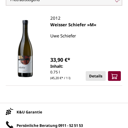
2012
Weisser Schiefer »M«
Uwe Schiefer
33,90 €*
Inhalt:
0.75 l
Details
(45,20 €* / 1 l)
Unsere Vorteile
K&U Garantie
Persönliche Beratung
0911 - 52 51 53