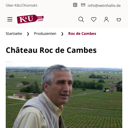
|
info@weinhalle.de
Über K&U
Kontakt
Zum Hauptinhalt springen
Startseite
Produzenten
Roc de Cambes
Château Roc de Cambes