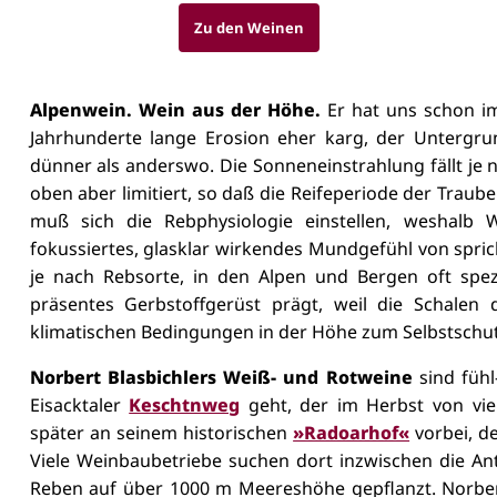
Zu den Weinen
Alpenwein. Wein aus der Höhe.
Er hat uns schon im
Jahrhunderte lange Erosion eher karg, der Untergrun
dünner als anderswo. Die Sonneneinstrahlung fällt je n
oben aber limitiert, so daß die Reifeperiode der Traub
muß sich d
ie Rebphysiologie einstellen, weshalb
fokussiertes, glasklar wirkendes Mundgefühl von spri
je nach Rebsorte, in den Alpen und Bergen oft spezi
präsentes Gerbstoffgerüst prägt, weil die Schalen
klimatischen Bedingungen in der Höhe zum Selbstschutz
Norbert Blasbichlers Weiß- und Rotweine
sind füh
Eisacktaler
Keschtnweg
geht, der im Herbst von vie
später an seinem historischen
»Radoarhof«
vorbei, de
Viele Weinbaubetriebe suchen dort inzwischen die An
Reben auf über 1000 m Meereshöhe gepflanzt. Norber