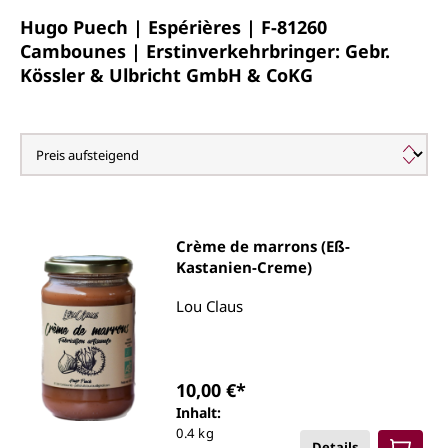
Hugo Puech | Espérières | F-
81260
Cambounes | Erstinverkehrbringer: Gebr.
Kössler & Ulbricht GmbH & CoKG
Lou Claus
Crème de marrons (Eß-
Kastanien-Creme)
Lou Claus
10,00 €*
Inhalt:
0.4 kg
Details