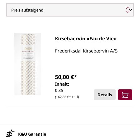
Frederiksdal Kirsebærvin
Kirsebaervin »Eau de Vie«
Frederiksdal Kirsebærvin A/S
50,00 €*
Inhalt:
0.35 l
Details
(142,86 €* / 1 l)
Unsere Vorteile
K&U Garantie