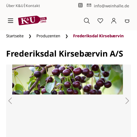
|
info@weinhalle.de
Über K&U
Kontakt
Zum Hauptinhalt springen
Startseite
Produzenten
Frederiksdal Kirsebærvin
Frederiksdal Kirsebærvin A/S