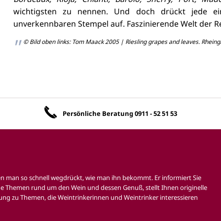
wichtigsten zu nennen. Und doch drückt jede ei
unverkennbaren Stempel auf. Faszinierende Welt der 
© Bild oben links: Tom Maack 2005 | Riesling grapes and leaves. Rhein
Unsere Vorteile
Persönliche Beratung
0911 - 52 51 53
en man so schnell wegdrückt, wie man ihn bekommt. Er informiert Sie
e Themen rund um den Wein und dessen Genuß, stellt Ihnen originelle
ung zu Themen, die Weintrinkerinnen und Weintrinker interessieren