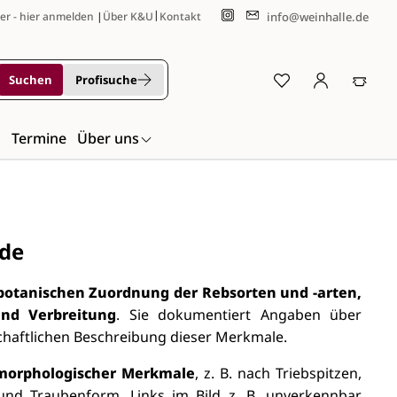
|
info@weinhalle.de
er - hier anmelden
|
Über K&U
Kontakt
Suchen
Profisuche
n
Termine
Über uns
nde
botanischen Zuordnung der Rebsorten und -arten,
nd Verbreitung
. Sie dokumentiert Angaben über
chaftlichen Beschreibung dieser Merkmale.
morphologischer Merkmale
, z. B. nach Triebspitzen,
und Traubenform. Links im Bild z. B. unverkennbar