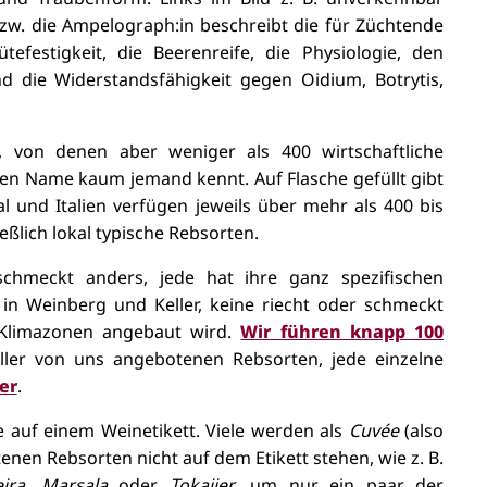
bzw. die Ampelograph:in beschreibt die für Züchtende
efestigkeit, die Beerenreife, die Physiologie, den
d die Widerstandsfähigkeit gegen Oidium, Botrytis,
, von denen aber weniger als 400 wirtschaftliche
en Name kaum jemand kennt. Auf Flasche gefüllt gibt
l und Italien verfügen jeweils über mehr als 400 bis
ßlich lokal typische Rebsorten.
schmeckt anders, jede hat ihre ganz spezifischen
in Weinberg und Keller, keine riecht oder schmeckt
r Klimazonen angebaut wird.
Wir führen knapp 100
ller von uns angebotenen Rebsorten, jede einzelne
er
.
le auf einem Weinetikett. Viele werden als
Cuvée
(also
tenen Rebsorten nicht auf dem Etikett stehen, wie z. B.
eira, Marsala
oder
Tokaijer
, um nur ein paar der