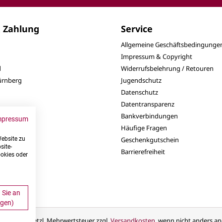
 Zahlung
Service
Allgemeine Geschäftsbedingunge
Impressum & Copyright
d
Widerrufsbelehrung / Retouren
Nürnberg
Jugendschutz
Datenschutz
Datentransparenz
Bankverbindungen
mpressum
Häufige Fragen
Website zu
Geschenkgutschein
site-
Barrierefreiheit
ookies oder
 Sie an
ngen)
eise inkl. gesetzl. Mehrwertsteuer zzgl.
Versandkosten
, wenn nicht anders a