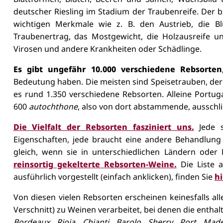
deutscher Riesling im Stadium der Traubenreife. Der 
wichtigen Merkmale wie z. B. den Austrieb, die Blüt
Traubenertrag, das Mostgewicht, die Holzausreife un
Virosen und andere Krankheiten oder Schädlinge.
Es gibt ungefähr 10.000 verschiedene Rebsorten
Bedeutung haben. Die meisten sind Speisetrauben, der
es rund 1.350 verschiedene Rebsorten. Alleine Portuga
600
autochthone
, also von dort abstammende, ausschlie
Die Vielfalt der Rebsorten fasziniert uns.
Jede 
Eigenschaften, jede braucht eine andere Behandlung 
gleich, wenn sie in unterschiedlichen Ländern ode
reinsortig gekelterte Rebsorten-Weine.
Die Liste a
ausführlich vorgestellt (einfach anklicken), finden Sie
hi
Von diesen vielen Rebsorten erscheinen keinesfalls al
Verschnitt) zu Weinen verarbeitet, bei denen die enthal
Bordeaux, Rioja, Chianti, Barolo, Sherry, Port, Mad