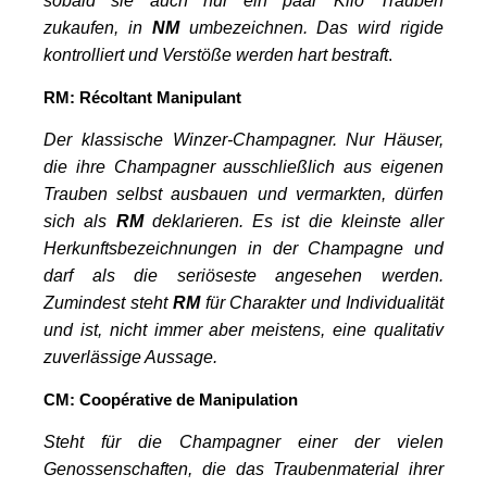
sobald sie auch nur ein paar Kilo Trauben
zukaufen, in
NM
umbezeichnen. Das wird rigide
kontrolliert und Verstöße werden hart bestraft
.
RM:
Récoltant
M
anipulant
Der klassische Winzer-Champagner. Nur Häuser,
die ihre Champagner ausschließlich aus eigenen
Trauben selbst ausbauen und vermarkten, dürfen
sich als
RM
deklarieren. Es ist die kleinste aller
Herkunftsbezeichnungen in der Champagne und
darf als die seriöseste angesehen werden.
Zumindest steht
RM
für Charakter und Individualität
und ist, nicht immer aber meistens, eine qualitativ
zuverlässige Aussage.
CM:
Coopérative
de M
anipulation
Steht für die Champagner einer der vielen
Genossenschaften, die das Traubenmaterial ihrer