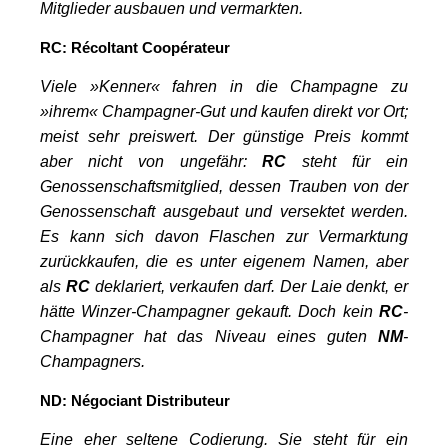
Mitglieder ausbauen und vermarkten.
RC:
Récoltant
C
oopérateur
Viele »Kenner« fahren in die Champagne zu
»ihrem« Champagner-Gut und kaufen direkt vor Ort;
meist sehr preiswert. Der günstige Preis kommt
aber nicht von ungefähr:
RC
steht für ein
Genossenschaftsmitglied, dessen Trauben von der
Genossenschaft ausgebaut und versektet werden.
Es kann sich davon Flaschen zur Vermarktung
zurückkaufen, die es unter eigenem Namen, aber
als
RC
deklariert, verkaufen darf.
Der Laie denkt, er
hätte Winzer-Champagner gekauft. Doch k
ein
RC
-
Champagner hat das Niveau eines guten
NM
-
Champagners.
ND:
Négociant
D
istributeur
Eine eher seltene Codierung. Sie steht für ein