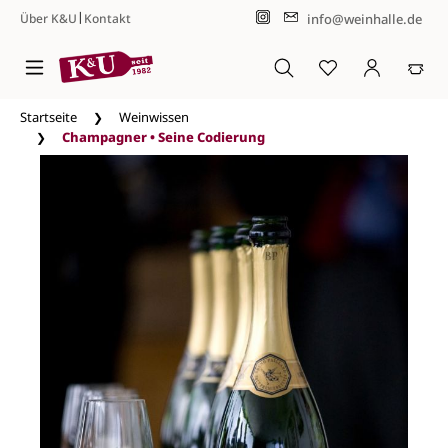
|
info@weinhalle.de
Über K&U
Kontakt
Zum Hauptinhalt springen
Startseite
Weinwissen
Champagner • Seine Codierung