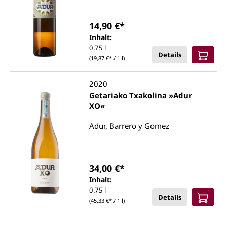
14,90 €*
Inhalt:
0.75 l
Details
(19,87 €* / 1 l)
2020
Getariako Txakolina »Adur
XO«
Adur, Barrero y Gomez
34,00 €*
Inhalt:
0.75 l
Details
(45,33 €* / 1 l)