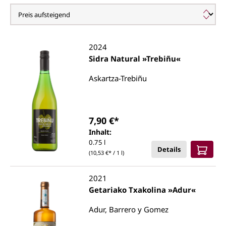
Baskenland
2024
Sidra Natural »Trebiñu«
Askartza-Trebiñu
7,90 €*
Inhalt:
0.75 l
Details
(10,53 €* / 1 l)
2021
Getariako Txakolina »Adur«
Adur, Barrero y Gomez