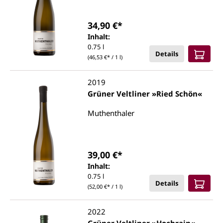
34,90 €*
Inhalt:
0.75 l
Details
(46,53 €* / 1 l)
2019
Grüner Veltliner »Ried Schön«
Muthenthaler
39,00 €*
Inhalt:
0.75 l
Details
(52,00 €* / 1 l)
2022