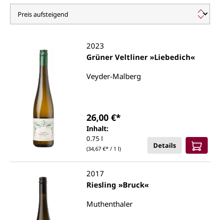
Wachau
2023
Grüner Veltliner »Liebedich«
Veyder-Malberg
26,00 €*
Inhalt:
0.75 l
Details
(34,67 €* / 1 l)
2017
Riesling »Bruck«
Muthenthaler