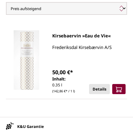
Lolland
Kirsebaervin »Eau de Vie«
Frederiksdal Kirsebærvin A/S
50,00 €*
Inhalt:
0.35 l
Details
(142,86 €* / 1 l)
Unsere Vorteile
K&U Garantie