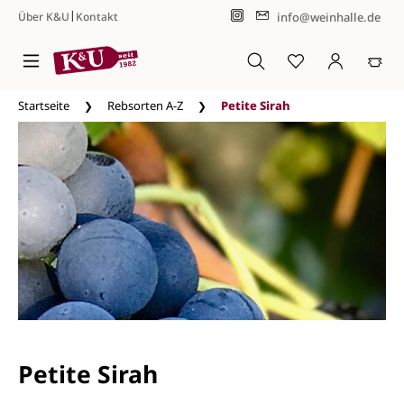
|
info@weinhalle.de
Über K&U
Kontakt
Zum Hauptinhalt springen
Startseite
Rebsorten A-Z
Petite Sirah
Petite Sirah