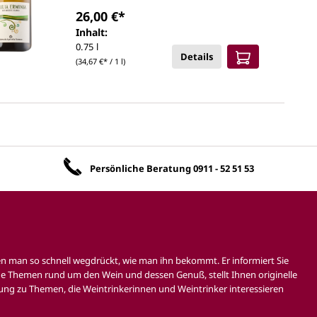
26,00 €*
Inhalt:
0.75 l
Details
(34,67 €* / 1 l)
Unsere Vorteile
Persönliche Beratung
0911 - 52 51 53
en man so schnell wegdrückt, wie man ihn bekommt. Er informiert Sie
e Themen rund um den Wein und dessen Genuß, stellt Ihnen originelle
ung zu Themen, die Weintrinkerinnen und Weintrinker interessieren