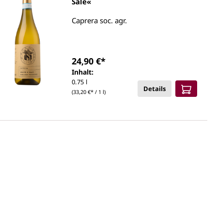
Sale«
Caprera soc. agr.
24,90 €*
Inhalt:
0.75 l
Details
(33,20 €* / 1 l)