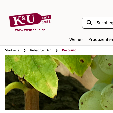
Zum Hauptinhalt springen
www.weinhalle.de
Weine
Produzente
Startseite
Rebsorten A-Z
Pecorino