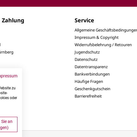
 Zahlung
Service
Allgemeine Geschäftsbedingunge
Impressum & Copyright
d
Widerrufsbelehrung / Retouren
Nürnberg
Jugendschutz
Datenschutz
Datentransparenz
Bankverbindungen
mpressum
Häufige Fragen
Website zu
Geschenkgutschein
site-
Barrierefreiheit
ookies oder
 Sie an
ngen)