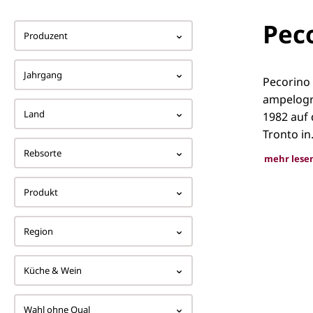
Pec
Produzent
Jahrgang
Pecorino 
ampelogr
Land
1982 auf 
Tronto in.
Rebsorte
mehr lese
Produkt
Pecor
Region
Küche & Wein
Wahl ohne Qual