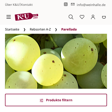
|
info@weinhalle.de
Über K&U
Kontakt
Zum Hauptinhalt springen
Startseite
Rebsorten A-Z
Parellada
Produkte filtern