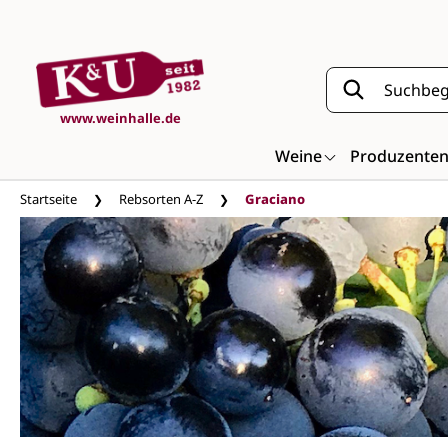
Zum Hauptinhalt springen
www.weinhalle.de
Weine
Produzente
Startseite
Rebsorten A-Z
Graciano