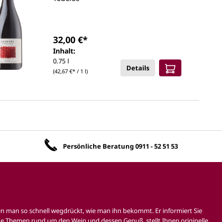
32,00 €*
Inhalt:
0.75 l
Details
(42,67 €* / 1 l)
Unsere Vorteile
Persönliche Beratung
0911 - 52 51 53
en man so schnell wegdrückt, wie man ihn bekommt. Er informiert Sie
e Themen rund um den Wein und dessen Genuß, stellt Ihnen originelle