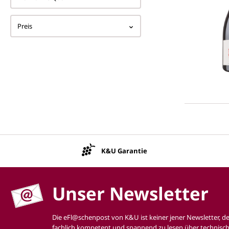
Preis
K&U Garantie
Unser Newsletter
Die eFl@schenpost von K&U ist keiner jener Newsletter, d
fachlich kompetent und spannend zu lesen über technisch