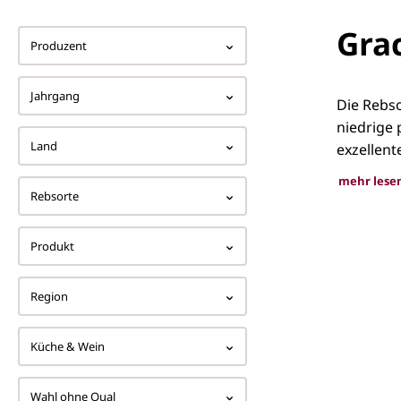
Gra
Produzent
Jahrgang
Die Rebso
niedrige 
Land
exzellent
mehr lese
Rebsorte
Graci
Produkt
Region
Küche & Wein
Wahl ohne Qual