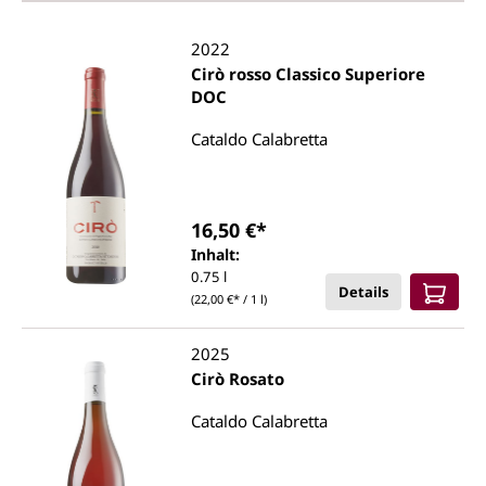
2022
Cirò rosso Classico Superiore
DOC
Cataldo Calabretta
16,50 €*
Inhalt:
0.75 l
Details
(22,00 €* / 1 l)
2025
Cirò Rosato
Cataldo Calabretta