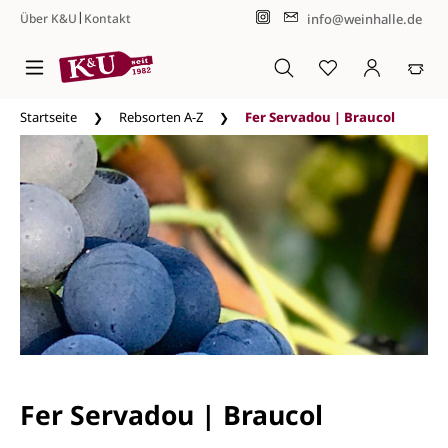
|
info@weinhalle.de
Über K&U
Kontakt
Zum Hauptinhalt springen
Startseite
Rebsorten A-Z
Fer Servadou | Braucol
Fer Servadou | Braucol