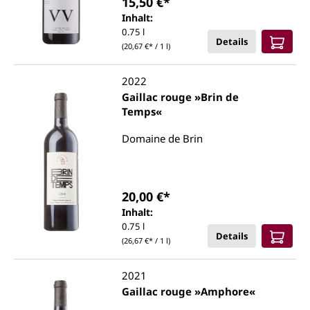
15,50 €*
Inhalt:
0.75 l
Details
(20,67 €* / 1 l)
2022
Gaillac rouge »Brin de
Temps«
Domaine de Brin
20,00 €*
Inhalt:
0.75 l
Details
(26,67 €* / 1 l)
2021
Gaillac rouge »Amphore«