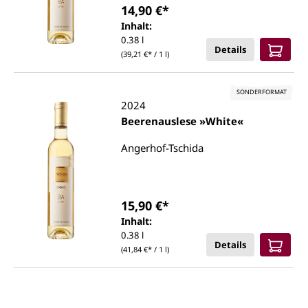
14,90 €*
Inhalt:
0.38 l
Details
(39,21 €* / 1 l)
SONDERFORMAT
2024
Beerenauslese »White«
Angerhof-Tschida
15,90 €*
Inhalt:
0.38 l
Details
(41,84 €* / 1 l)