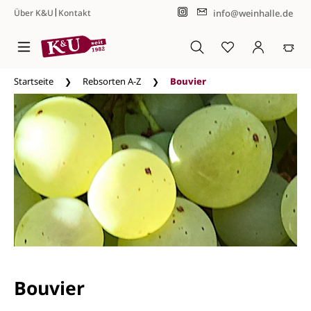
|
info@weinhalle.de
Über K&U
Kontakt
Zum Hauptinhalt springen
Startseite
Rebsorten A-Z
Bouvier
Bouvier