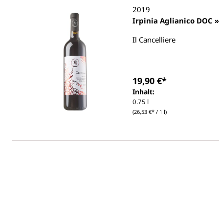
2019
Irpinia Aglianico DOC 
Il Cancelliere
19,90 €*
Inhalt:
0.75 l
(26,53 €* / 1 l)