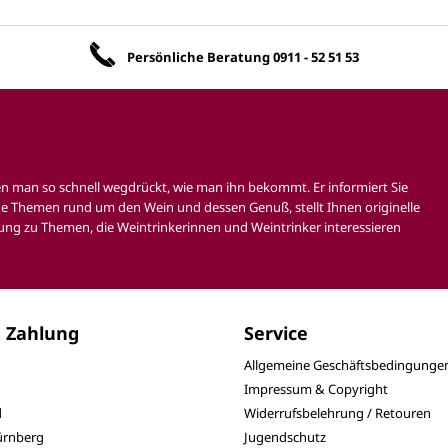
Unsere Vorteile
Persönliche Beratung
0911 - 52 51 53
en man so schnell wegdrückt, wie man ihn bekommt. Er informiert Sie
e Themen rund um den Wein und dessen Genuß, stellt Ihnen originelle
ung zu Themen, die Weintrinkerinnen und Weintrinker interessieren
 Zahlung
Service
Allgemeine Geschäftsbedingunge
Impressum & Copyright
d
Widerrufsbelehrung / Retouren
Nürnberg
Jugendschutz