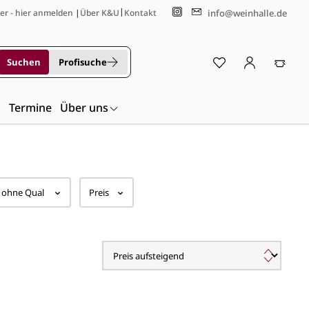
|
info@weinhalle.de
er - hier anmelden
|
Über K&U
Kontakt
Suchen
Profisuche
n
Termine
Über uns
 ohne Qual
Preis