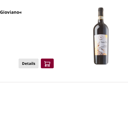
»Gioviano«
Details