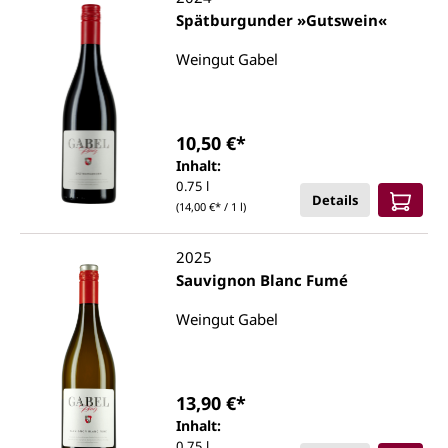
Spätburgunder »Gutswein«
Weingut Gabel
10,50 €*
Inhalt:
0.75 l
Details
(14,00 €* / 1 l)
2025
Sauvignon Blanc Fumé
Weingut Gabel
13,90 €*
Inhalt:
0.75 l