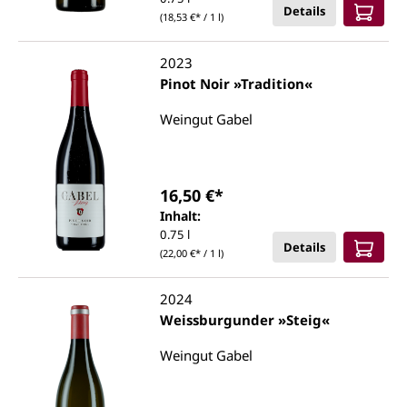
Details
(18,53 €* / 1 l)
2023
Pinot Noir »Tradition«
Weingut Gabel
16,50 €*
Inhalt:
0.75 l
Details
(22,00 €* / 1 l)
2024
Weissburgunder »Steig«
Weingut Gabel