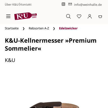
|
info@weinhalle.de
Über K&U
Kontakt
Zum Hauptinhalt springen
Startseite
Rebsorten A-Z
Edelzwicker
K&U-Kellnermesser »Premium
Sommelier«
K&U
Bildergalerie überspringen